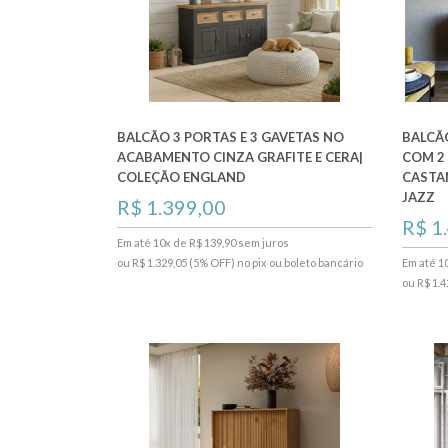
BALCÃO 3 PORTAS E 3 GAVETAS NO
BALCÃ
ACABAMENTO CINZA GRAFITE E CERA|
COM 2 
COLEÇÃO ENGLAND
CASTA
JAZZ
R$ 1.399,00
R$ 1
Em até 10x de R$ 139,90 sem juros
ou R$ 1.329,05 (5% OFF) no pix ou boleto bancário
Em até 1
ou R$ 1.4