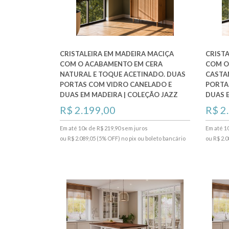
CRISTALEIRA EM MADEIRA MACIÇA
CRIST
COM O ACABAMENTO EM CERA
COM O
NATURAL E TOQUE ACETINADO. DUAS
CASTA
PORTAS COM VIDRO CANELADO E
PORTA
DUAS EM MADEIRA | COLEÇÃO JAZZ
DUAS 
R$ 2.199,00
R$ 2
Em até 10x de R$ 219,90 sem juros
Em até 1
ou R$ 2.089,05 (5% OFF) no pix ou boleto bancário
ou R$ 2.0