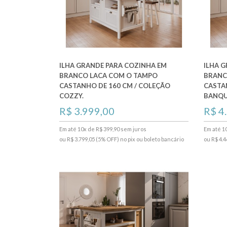
ILHA GRANDE PARA COZINHA EM
ILHA 
BRANCO LACA COM O TAMPO
BRANC
CASTANHO DE 160 CM / COLEÇÃO
CASTA
COZZY.
BANQU
R$ 3.999,00
R$ 4
Em até 10x de R$ 399,90 sem juros
Em até 1
ou R$ 3.799,05 (5% OFF) no pix ou boleto bancário
ou R$ 4.4