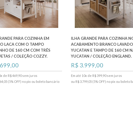
GRANDE PARA COZINHA EM
ILHA GRANDE PARA COZINHA N
O LACA COM O TAMPO
ACABAMENTO BRANCO LAVAD
NHO DE 160 CM COM TRÊS
YUCATAN E TAMPO DE 160 CM 
ETAS / COLEÇÃO COZZY.
YUCATAN / COLEÇÃO ENGLAND.
.699,00
R$ 3.999,00
0x de R$ 469,90 sem juros
Em até 10x de R$ 399,90 sem juros
64,05 (5% OFF) no pix ou boleto bancário
ou R$ 3.799,05 (5% OFF) no pix ou boleto 