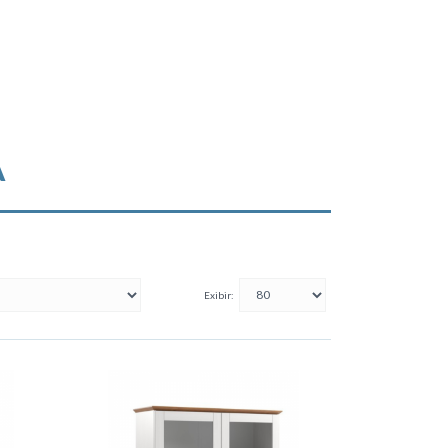
A
Exibir: