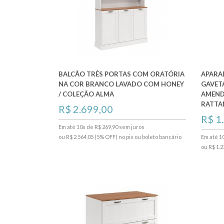
BALCÃO TRÊS PORTAS COM ORATÓRIA
APARA
NA COR BRANCO LAVADO COM HONEY
GAVETA
/ COLEÇÃO ALMA
AMEND
RATTA
R$ 2.699,00
R$ 1
Em até 10x de R$ 269,90 sem juros
ou R$ 2.564,05 (5% OFF) no pix ou boleto bancário
Em até 1
ou R$ 1.2