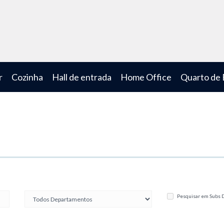
r
Cozinha
Hall de entrada
Home Office
Quarto de
Pesquisar em Subs 