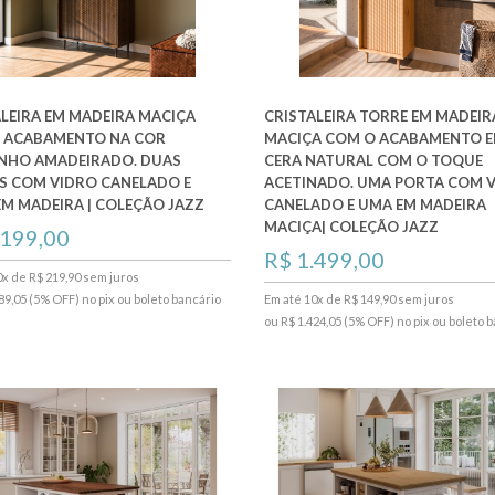
ALEIRA EM MADEIRA MACIÇA
CRISTALEIRA TORRE EM MADEIR
 ACABAMENTO NA COR
MACIÇA COM O ACABAMENTO 
NHO AMADEIRADO. DUAS
CERA NATURAL COM O TOQUE
S COM VIDRO CANELADO E
ACETINADO. UMA PORTA COM 
EM MADEIRA | COLEÇÃO JAZZ
CANELADO E UMA EM MADEIRA
MACIÇA| COLEÇÃO JAZZ
.199,00
R$ 1.499,00
0x de R$ 219,90 sem juros
89,05 (5% OFF) no pix ou boleto bancário
Em até 10x de R$ 149,90 sem juros
ou R$ 1.424,05 (5% OFF) no pix ou boleto 