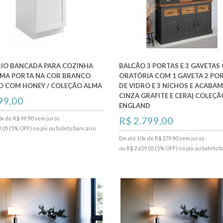
IO BANCADA PARA COZINHA
BALCÃO 3 PORTAS E 3 GAVETAS
MA PORTA NA COR BRANCO
ORATÓRIA COM 1 GAVETA 2 PO
O COM HONEY / COLEÇÃO ALMA
DE VIDRO E 3 NICHOS E ACABA
CINZA GRAFITE E CERA| COLEÇÃ
99,00
ENGLAND
R$ 2.799,00
0x de R$ 99,90 sem juros
,05 (5% OFF) no pix ou boleto bancário
Em até 10x de R$ 279,90 sem juros
ou R$ 2.659,05 (5% OFF) no pix ou boleto 