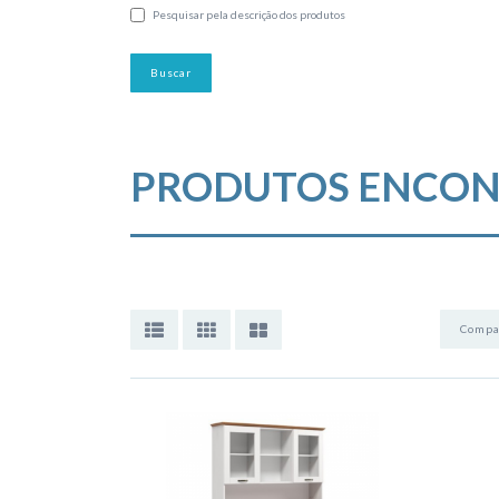
Pesquisar pela descrição dos produtos
PRODUTOS ENCON
Compar