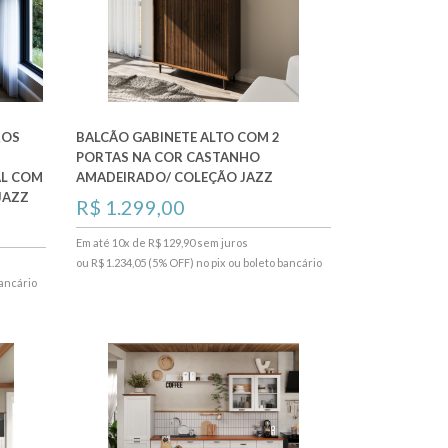
ROS
BALCÃO GABINETE ALTO COM 2
PORTAS NA COR CASTANHO
AL COM
AMADEIRADO/ COLEÇÃO JAZZ
JAZZ
R$ 1.299,00
Em até 10x de R$ 129,90 sem juros
ou R$ 1.234,05 (5% OFF) no pix ou boleto bancário
bancário