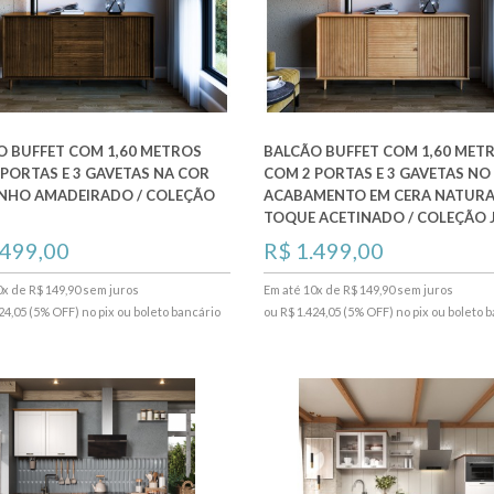
O BUFFET COM 1,60 METROS
BALCÃO BUFFET COM 1,60 MET
PORTAS E 3 GAVETAS NA COR
COM 2 PORTAS E 3 GAVETAS NO
NHO AMADEIRADO / COLEÇÃO
ACABAMENTO EM CERA NATUR
TOQUE ACETINADO / COLEÇÃO 
.499,00
R$ 1.499,00
0x de R$ 149,90 sem juros
Em até 10x de R$ 149,90 sem juros
24,05 (5% OFF) no pix ou boleto bancário
ou R$ 1.424,05 (5% OFF) no pix ou boleto 