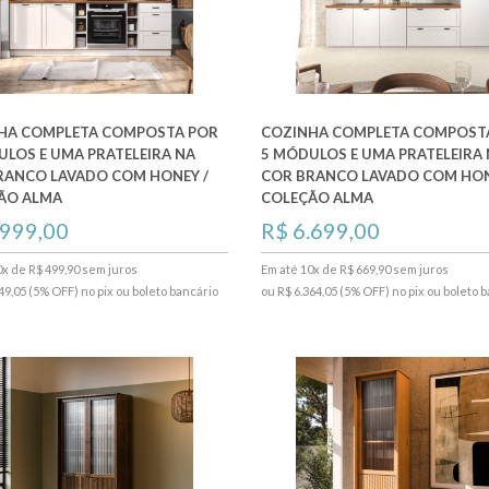
HA COMPLETA COMPOSTA POR
COZINHA COMPLETA COMPOST
ULOS E UMA PRATELEIRA NA
5 MÓDULOS E UMA PRATELEIRA
RANCO LAVADO COM HONEY /
COR BRANCO LAVADO COM HON
ÃO ALMA
COLEÇÃO ALMA
.999,00
R$ 6.699,00
0x de R$ 499,90 sem juros
Em até 10x de R$ 669,90 sem juros
49,05 (5% OFF) no pix ou boleto bancário
ou R$ 6.364,05 (5% OFF) no pix ou boleto 