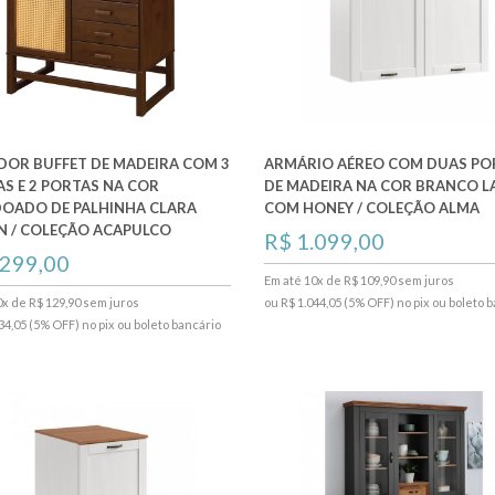
DOR BUFFET DE MADEIRA COM 3
ARMÁRIO AÉREO COM DUAS PO
S E 2 PORTAS NA COR
DE MADEIRA NA COR BRANCO 
OADO DE PALHINHA CLARA
COM HONEY / COLEÇÃO ALMA
N / COLEÇÃO ACAPULCO
R$ 1.099,00
.299,00
Em até 10x de R$ 109,90 sem juros
0x de R$ 129,90 sem juros
ou R$ 1.044,05 (5% OFF) no pix ou boleto 
34,05 (5% OFF) no pix ou boleto bancário