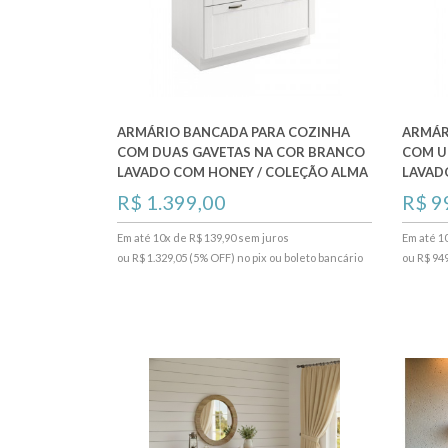
ARMÁRIO BANCADA PARA COZINHA
ARMÁR
COM DUAS GAVETAS NA COR BRANCO
COM U
LAVADO COM HONEY / COLEÇÃO ALMA
LAVAD
R$ 1.399,00
R$ 9
Em até 10x de R$ 139,90 sem juros
Em até 1
ou R$ 1.329,05 (5% OFF) no pix ou boleto bancário
ou R$ 949