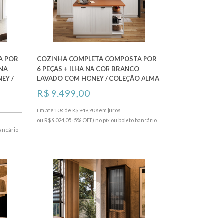
A POR
COZINHA COMPLETA COMPOSTA POR
 NA
6 PEÇAS + ILHA NA COR BRANCO
EY /
LAVADO COM HONEY / COLEÇÃO ALMA
R$ 9.499,00
Em até 10x de R$ 949,90 sem juros
ou R$ 9.024,05 (5% OFF) no pix ou boleto bancário
bancário