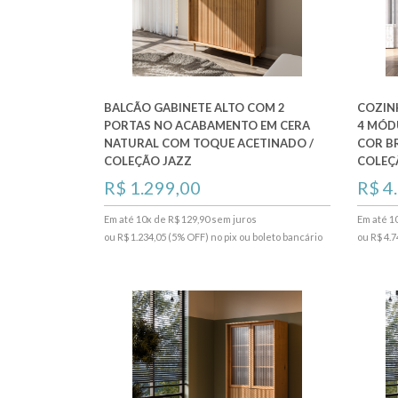
BALCÃO GABINETE ALTO COM 2
COZIN
PORTAS NO ACABAMENTO EM CERA
4 MÓD
NATURAL COM TOQUE ACETINADO /
COR B
COLEÇÃO JAZZ
COLEÇ
R$ 1.299,00
R$ 4
Em até 10x de R$ 129,90 sem juros
Em até 1
ou R$ 1.234,05 (5% OFF) no pix ou boleto bancário
ou R$ 4.7