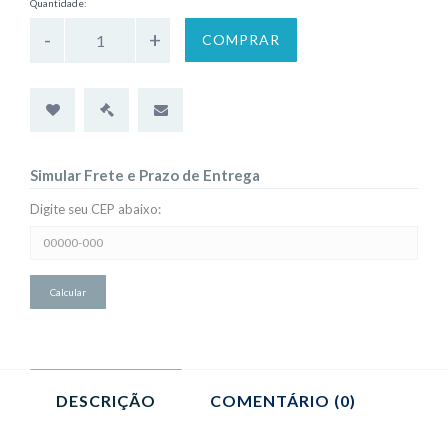
Quantidade:
COMPRAR
Simular Frete e Prazo de Entrega
Digite seu CEP abaixo:
Simular
Frete
e
Prazo
de
Entrega:
DESCRIÇÃO
COMENTÁRIO (0)