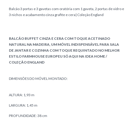
Balcão 3 portas e 3 gavetas com oratória com 1 gaveta, 2 portas de vidro e
3 nichos e acabamento cinza grafite e cera| Coleção England
BALCÃO BUFFET CINZA E CERA COM TOQUE ACETINADO
NATURAL NA MADEIRA, UM MÓVEL INDISPENSÁVEL PARA SALA
DE JANTAR E COZINHA COM TOQUE REQUINTADO NO MELHOR
ESTILO FARMHOUSE EUROPEU SÓ AQUI NA IDEA HOME /
COLEÇÃO ENGLAND
DIMENSÕES DO MÓVEL MONTADO:
ALTURA: 1,93 m
LARGURA: 1,45 m
PROFUNDIDADE: 38 cm