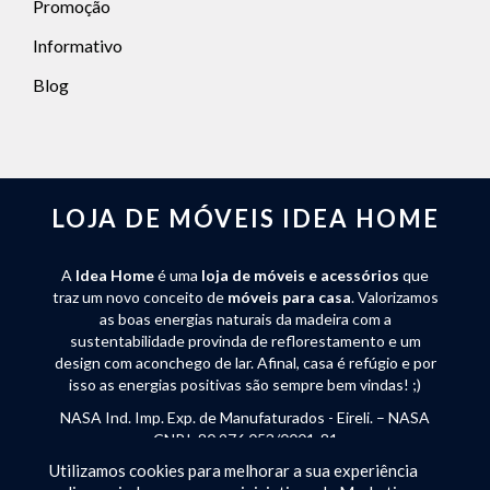
Promoção
Informativo
Blog
LOJA DE MÓVEIS IDEA HOME
A
Idea Home
é uma
loja de móveis e acessórios
que
traz um novo conceito de
móveis para casa
. Valorizamos
as boas energias naturais da madeira com a
sustentabilidade provinda de reflorestamento e um
design com aconchego de lar. Afinal, casa é refúgio e por
isso as energias positivas são sempre bem vindas! ;)
NASA Ind. Imp. Exp. de Manufaturados - Eireli. – NASA
CNPJ: 80.976.053/0001-81
Utilizamos cookies para melhorar a sua experiência
Rua José Endler 240 - Bateias de Baixo - Campo Alegre