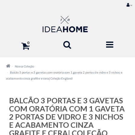
0
Nossa Coleção
Balcão 3 portas e 3 gavetas com oratória com 1 gaveta 2 portas de vidro e 3 nichos e
acabamento cinza grafite e cera| Coleção England
BALCÃO 3 PORTAS E 3 GAVETAS
COM ORATÓRIA COM 1 GAVETA
2 PORTAS DE VIDRO E 3 NICHOS
E ACABAMENTO CINZA
GRAFITE E CERA| COLEÇÃO