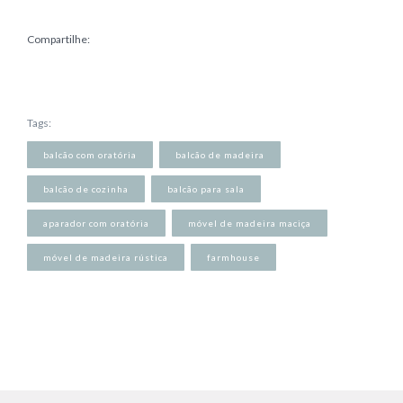
Compartilhe:
Tags:
balcão com oratória
balcão de madeira
balcão de cozinha
balcão para sala
aparador com oratória
móvel de madeira maciça
móvel de madeira rústica
farmhouse