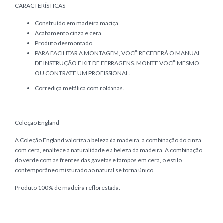
CARACTERÍSTICAS
Construído em madeira maciça.
Acabamento cinza e cera.
Produto desmontado.
PARA FACILITAR A MONTAGEM, VOCÊ RECEBERÁ O MANUAL
DE INSTRUÇÃO E KIT DE FERRAGENS. MONTE VOCÊ MESMO
OU CONTRATE UM PROFISSIONAL.
Corrediça metálica com roldanas.
Coleção England
A Coleção England valoriza a beleza da madeira, a combinação do cinza
com cera, enaltece a naturalidade e a beleza da madeira. A combinação
do verde com as frentes das gavetas e tampos em cera, o estilo
contemporâneo misturado ao natural se torna único.
Produto 100% de madeira reflorestada.