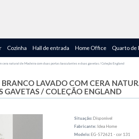
r
Cozinha
Hall de entrada
Home Office
Quarto de
m cera natural de Madeira com duas portas basculantes e duas gavetas / Coleção England
 BRANCO LAVADO COM CERA NATUR
S GAVETAS / COLEÇÃO ENGLAND
Situação:
Disponivel
Fabricante:
Idea Home
Modelo:
EG-572621 - cor 131