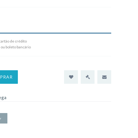
artão de crédito
 ou boleto bancário
PRAR
ega