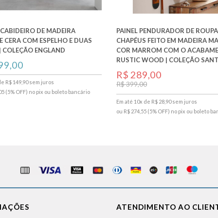
 CABIDEIRO DE MADEIRA
PAINEL PENDURADOR DE ROUPA
E CERA COM ESPELHO E DUAS
CHAPÉUS FEITO EM MADEIRA MA
| COLEÇÃO ENGLAND
COR MARROM COM O ACABAM
RUSTIC WOOD | COLEÇÃO SAN
99,00
R$ 289,00
de R$ 149,90 sem juros
R$ 399,00
05 (5% OFF) no pix ou boleto bancário
Em até 10x de R$ 28,90 sem juros
ou R$ 274,55 (5% OFF) no pix ou boleto ba
MAÇÕES
ATENDIMENTO AO CLIEN