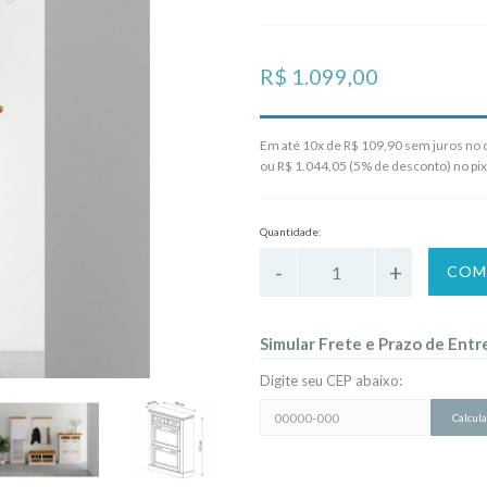
R$ 1.099,00
Em até 10x de R$ 109,90 sem juros no c
ou R$ 1.044,05 (5% de desconto) no pix
Quantidade:
COM
Simular Frete e Prazo de Entr
Digite seu CEP abaixo:
Simular
Frete
e
Prazo