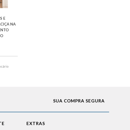
S E
CIÇA NA
ENTO
TO
ncário
SUA COMPRA SEGURA
TE
EXTRAS