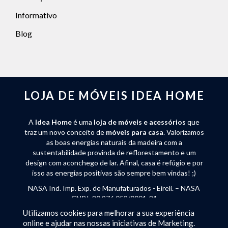
Informativo
Blog
LOJA DE MÓVEIS IDEA HOME
A
Idea Home
é uma
loja de móveis e acessórios
que
traz um novo conceito de
móveis para casa
. Valorizamos
as boas energias naturais da madeira com a
sustentabilidade provinda de reflorestamento e um
design com aconchego de lar. Afinal, casa é refúgio e por
isso as energias positivas são sempre bem vindas! ;)
NASA Ind. Imp. Exp. de Manufaturados - Eireli. – NASA
CNPJ: 80.976.053/0001-81
Utilizamos cookies para melhorar a sua experiência
Rua José Endler 240 - Bateias de Baixo - Campo Alegre
online e ajudar nas nossas iniciativas de Marketing.
(SC) - CEP 89294-000 - Tel:
(47) 3632-2250