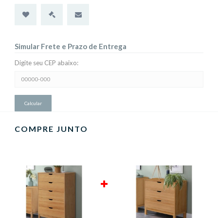
Simular Frete e Prazo de Entrega
Digite seu CEP abaixo:
Simular
Frete
e
Prazo
de
Entrega:
COMPRE JUNTO