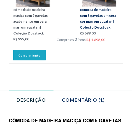
cômoda de madeira
comoda de madeira
maciça com 5 gavetas
com 3 gavetas em cera
acabamento em cera
cor marrom yucatan |
marrom yucatan |
Coleção Docstock
Coleção Docstock
R$ 699,00
2
R$ 999,00
Compre os
itens
R$ 1.698,00
Compre junto
DESCRIÇÃO
COMENTÁRIO (1)
CÔMODA DE MADEIRA MACIÇA COM 5 GAVETAS