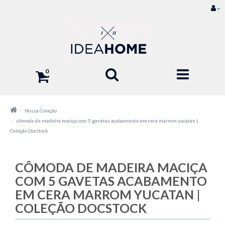
0
Nossa Coleção
cômoda de madeira maciça com 5 gavetas acabamento em cera marrom yucatan |
Coleção Docstock
CÔMODA DE MADEIRA MACIÇA
COM 5 GAVETAS ACABAMENTO
EM CERA MARROM YUCATAN |
COLEÇÃO DOCSTOCK