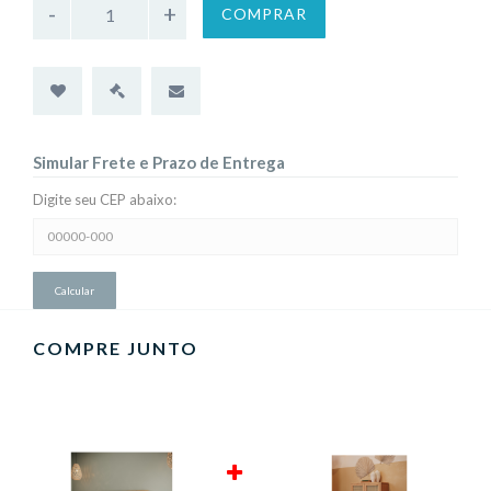
COMPRAR
Simular Frete e Prazo de Entrega
Digite seu CEP abaixo:
Simular
Frete
e
Prazo
de
Entrega:
COMPRE JUNTO