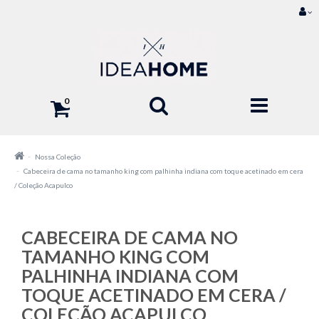
0
Nossa Coleção
Cabeceira de cama no tamanho king com palhinha indiana com toque acetinado em cera
/ Coleção Acapulco
CABECEIRA DE CAMA NO
TAMANHO KING COM
PALHINHA INDIANA COM
TOQUE ACETINADO EM CERA /
COLEÇÃO ACAPULCO