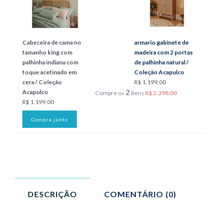
Cabeceira de cama no
armario gabinete de
tamanho king com
madeira com 2 portas
palhinha indiana com
de palhinha natural /
toque acetinado em
Coleção Acapulco
cera / Coleção
R$ 1.199,00
2
Acapulco
Compre os
itens
R$ 2.398,00
R$ 1.199,00
Compre junto
DESCRIÇÃO
COMENTÁRIO (0)