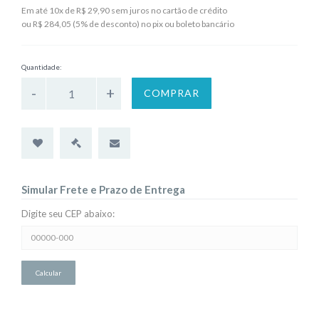
Em até 10x de R$ 29,90 sem juros no cartão de crédito
ou R$ 284,05 (5% de desconto) no pix ou boleto bancário
Quantidade:
COMPRAR
Simular Frete e Prazo de Entrega
Digite seu CEP abaixo:
Simular
Frete
e
Prazo
de
Entrega: