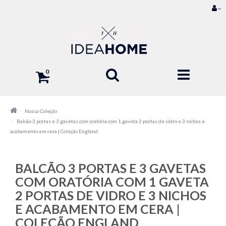
0
Nossa Coleção
Balcão 3 portas e 3 gavetas com oratória com 1 gaveta 2 portas de vidro e 3 nichos e
acabamento em cera | Coleção England
BALCÃO 3 PORTAS E 3 GAVETAS
COM ORATÓRIA COM 1 GAVETA
2 PORTAS DE VIDRO E 3 NICHOS
E ACABAMENTO EM CERA |
COLEÇÃO ENGLAND