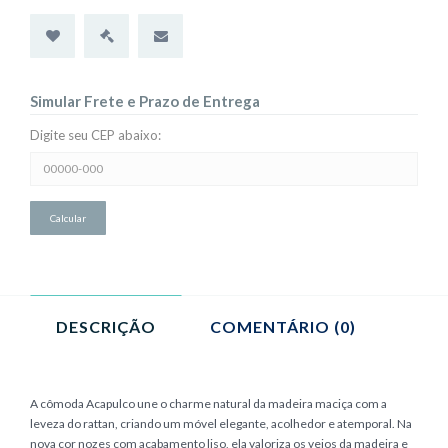
Simular Frete e Prazo de Entrega
Digite seu CEP abaixo:
Simular
Frete
e
Prazo
de
Entrega:
DESCRIÇÃO
COMENTÁRIO (0)
A cômoda Acapulco une o charme natural da madeira maciça com a
leveza do rattan, criando um móvel elegante, acolhedor e atemporal. Na
nova cor nozes com acabamento liso, ela valoriza os veios da madeira e