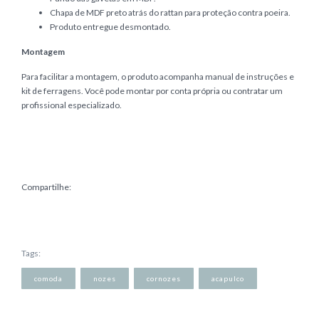
Chapa de MDF preto atrás do rattan para proteção contra poeira.
Produto entregue desmontado.
Montagem
Para facilitar a montagem, o produto acompanha manual de instruções e
kit de ferragens. Você pode montar por conta própria ou contratar um
profissional especializado.
Compartilhe:
Tags:
comoda
nozes
cornozes
acapulco