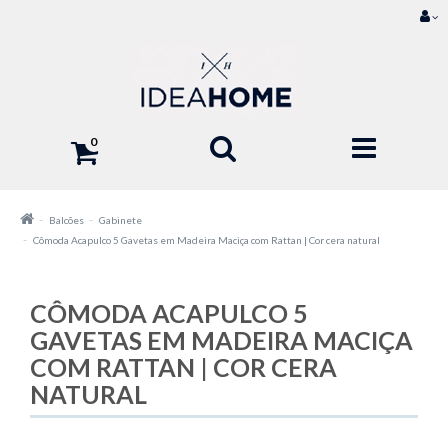
0
Balcões
Gabinete
Cômoda Acapulco 5 Gavetas em Madeira Maciça com Rattan | Cor cera natural
CÔMODA ACAPULCO 5
GAVETAS EM MADEIRA MACIÇA
COM RATTAN | COR CERA
NATURAL