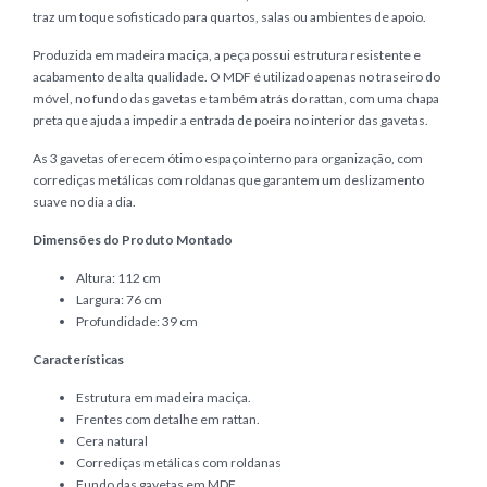
traz um toque sofisticado para quartos, salas ou ambientes de apoio.
Produzida em madeira maciça, a peça possui estrutura resistente e
acabamento de alta qualidade. O MDF é utilizado apenas no traseiro do
móvel, no fundo das gavetas e também atrás do rattan, com uma chapa
preta que ajuda a impedir a entrada de poeira no interior das gavetas.
As 3 gavetas oferecem ótimo espaço interno para organização, com
corrediças metálicas com roldanas que garantem um deslizamento
suave no dia a dia.
Dimensões do Produto Montado
Altura: 112 cm
Largura: 76 cm
Profundidade: 39 cm
Características
Estrutura em madeira maciça.
Frentes com detalhe em rattan.
Cera natural
Corrediças metálicas com roldanas
Fundo das gavetas em MDF.