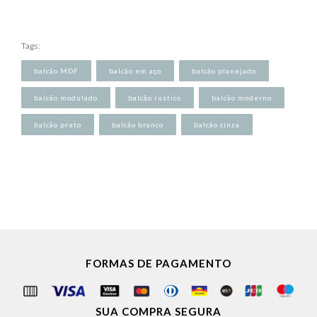
Tags:
balcão MDF
balcão em aço
balcão planejado
balcão modulado
balcão rústico
balcão moderno
balcão preto
balcão branco
balcão cinza
FORMAS DE PAGAMENTO
SUA COMPRA SEGURA