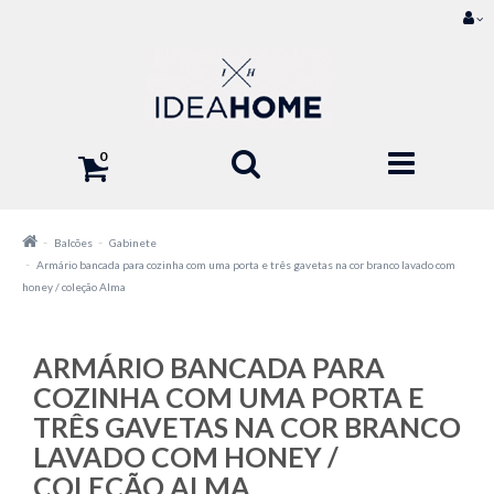
0
Balcões
Gabinete
Armário bancada para cozinha com uma porta e três gavetas na cor branco lavado com
honey / coleção Alma
ARMÁRIO BANCADA PARA
COZINHA COM UMA PORTA E
TRÊS GAVETAS NA COR BRANCO
LAVADO COM HONEY /
COLEÇÃO ALMA