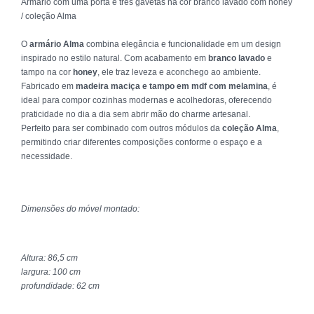
Armário com uma porta e três gavetas na cor branco lavado com honey
/ coleção Alma
O
armário Alma
combina elegância e funcionalidade em um design
inspirado no estilo natural. Com acabamento em
branco lavado
e
tampo na cor
honey
, ele traz leveza e aconchego ao ambiente.
Fabricado em
madeira maciça e tampo em mdf com melamina
, é
ideal para compor cozinhas modernas e acolhedoras, oferecendo
praticidade no dia a dia sem abrir mão do charme artesanal.
Perfeito para ser combinado com outros módulos da
coleção Alma
,
permitindo criar diferentes composições conforme o espaço e a
necessidade.
Dimensões do móvel montado:
Altura: 86,5 cm
largura: 100 cm
profundidade: 62 cm