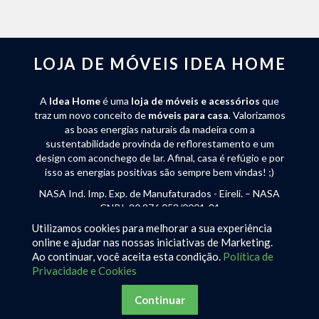
LOJA DE MÓVEIS IDEA HOME
A
Idea Home
é uma
loja de móveis e acessórios
que
traz um novo conceito de
móveis para casa
. Valorizamos
as boas energias naturais da madeira com a
sustentabilidade provinda de reflorestamento e um
design com aconchego de lar. Afinal, casa é refúgio e por
isso as energias positivas são sempre bem vindas! ;)
NASA Ind. Imp. Exp. de Manufaturados - Eireli. – NASA
CNPJ: 80.976.053/0001-81
Utilizamos cookies para melhorar a sua experiência
Rua José Endler 240 - Bateias de Baixo - Campo Alegre
online e ajudar nas nossas iniciativas de Marketing.
(SC) - CEP 89294-000 - Tel:
(47) 3632-2250
Ao continuar, você aceita esta condição.
Política de
Privacidade e Cookies
Continuar
Desenvolvimento
Clickright Marketing Digital