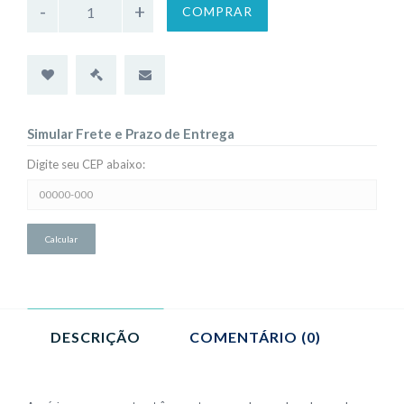
COMPRAR
Simular Frete e Prazo de Entrega
Digite seu CEP abaixo:
Simular
Frete
e
Prazo
de
Entrega:
DESCRIÇÃO
COMENTÁRIO (0)