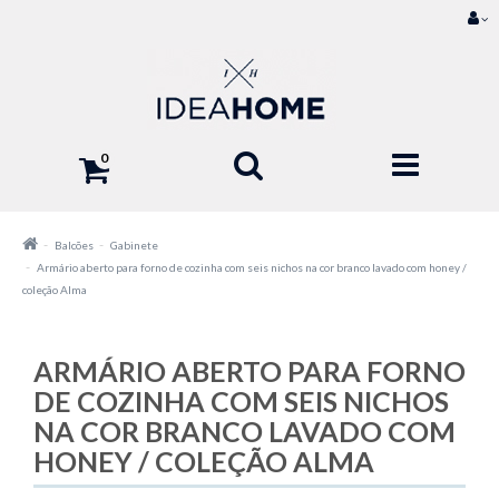
0
Balcões
Gabinete
Armário aberto para forno de cozinha com seis nichos na cor branco lavado com honey /
coleção Alma
ARMÁRIO ABERTO PARA FORNO
DE COZINHA COM SEIS NICHOS
NA COR BRANCO LAVADO COM
HONEY / COLEÇÃO ALMA