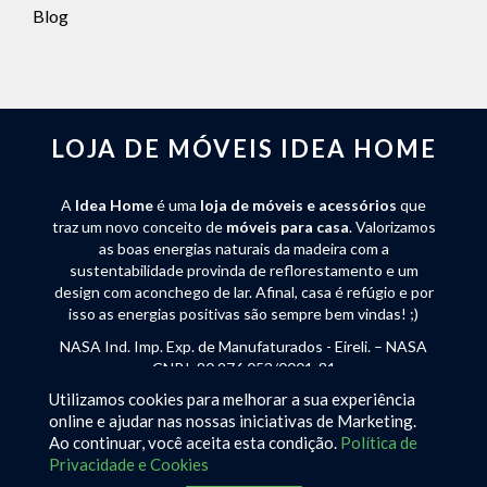
Blog
LOJA DE MÓVEIS IDEA HOME
A
Idea Home
é uma
loja de móveis e acessórios
que
traz um novo conceito de
móveis para casa
. Valorizamos
as boas energias naturais da madeira com a
sustentabilidade provinda de reflorestamento e um
design com aconchego de lar. Afinal, casa é refúgio e por
isso as energias positivas são sempre bem vindas! ;)
NASA Ind. Imp. Exp. de Manufaturados - Eireli. – NASA
CNPJ: 80.976.053/0001-81
Utilizamos cookies para melhorar a sua experiência
Rua José Endler 240 - Bateias de Baixo - Campo Alegre
online e ajudar nas nossas iniciativas de Marketing.
(SC) - CEP 89294-000 - Tel:
(47) 3632-2250
Ao continuar, você aceita esta condição.
Política de
Privacidade e Cookies