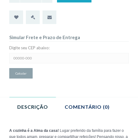
Simular Frete e Prazo de Entrega
Digite seu CEP abaixo:
Simular
Frete
e
Prazo
de
Entrega:
DESCRIÇÃO
COMENTÁRIO (0)
A cozinha é a Alma da casa!
Lugar preferido da família para fazer o
que todos amam, preparar e compartilhar refeições! Pensando nisso, a