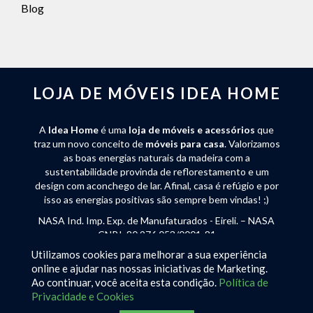
Blog
LOJA DE MÓVEIS IDEA HOME
A
Idea Home
é uma
loja de móveis e acessórios
que
traz um novo conceito de
móveis para casa
. Valorizamos
as boas energias naturais da madeira com a
sustentabilidade provinda de reflorestamento e um
design com aconchego de lar. Afinal, casa é refúgio e por
isso as energias positivas são sempre bem vindas! ;)
NASA Ind. Imp. Exp. de Manufaturados - Eireli. – NASA
CNPJ: 80.976.053/0001-81
Utilizamos cookies para melhorar a sua experiência
Rua José Endler 240 - Bateias de Baixo - Campo Alegre
online e ajudar nas nossas iniciativas de Marketing.
(SC) - CEP 89294-000 - Tel:
(47) 3632-2250
Ao continuar, você aceita esta condição.
Política de
Privacidade e Cookies