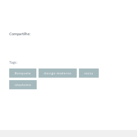
Compartilhe:
Tags:
Banqueta
design moderno
cozzy
ideahome