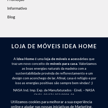
Informativo
Blog
LOJA DE MÓVEIS IDEA HOME
A
Idea Home
é uma
loja de móveis e acessórios
que
traz um novo conceito de
móveis para casa
. Valorizamos
as boas energias naturais da madeira com a
sustentabilidade provinda de reflorestamento e um
design com aconchego de lar. Afinal, casa é refúgio e por
isso as energias positivas são sempre bem vindas! ;)
NASA Ind. Imp. Exp. de Manufaturados - Eireli. – NASA
CNPJ: 80.976.053/0001-81
Utilizamos cookies para melhorar a sua experiência
Rua José Endler 240 - Bateias de Baixo - Campo Alegre
online e ajudar nas nossas iniciativas de Marketing.
(SC) - CEP 89294-000 - Tel:
(47) 3632-2250