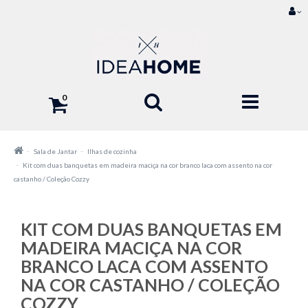
0
Sala de Jantar
Ilhas de cozinha
Kit com duas banquetas em madeira maciça na cor branco laca com assento na cor
castanho / Coleção Cozzy
KIT COM DUAS BANQUETAS EM
MADEIRA MACIÇA NA COR
BRANCO LACA COM ASSENTO
NA COR CASTANHO / COLEÇÃO
COZZY