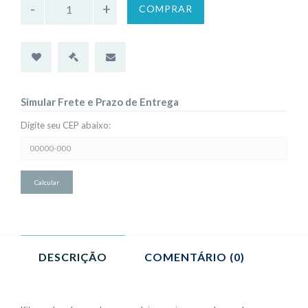
COMPRAR
Simular Frete e Prazo de Entrega
Digite seu CEP abaixo:
Simular
Frete
e
Prazo
de
Entrega:
DESCRIÇÃO
COMENTÁRIO (0)