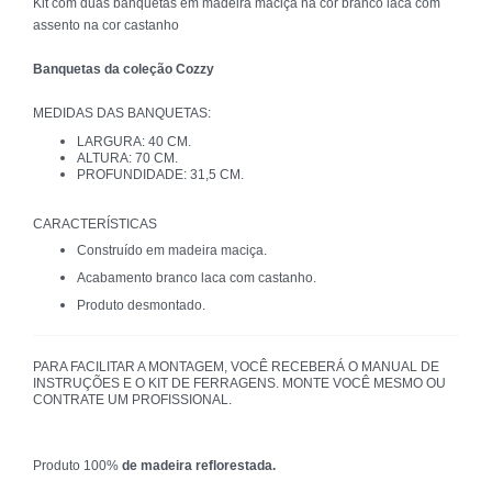
Kit com duas banquetas em madeira maciça na cor branco laca com
assento na cor castanho
Banquetas da coleção Cozzy
MEDIDAS DAS BANQUETAS:
LARGURA: 40 CM.
ALTURA: 70 CM.
PROFUNDIDADE: 31,5 CM.
CARACTERÍSTICAS
Construído em madeira maciça.
Acabamento branco laca com castanho.
Produto desmontado.
PARA FACILITAR A MONTAGEM, VOCÊ RECEBERÁ O MANUAL DE
INSTRUÇÕES E O KIT DE FERRAGENS. MONTE VOCÊ MESMO OU
CONTRATE UM PROFISSIONAL.
Produto 100%
de madeira reflorestada.